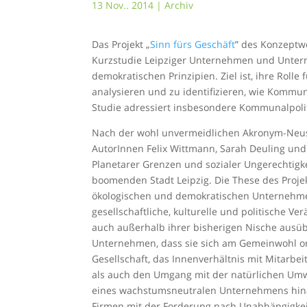
13 Nov.. 2014
|
Archiv
Das Projekt „
Sinn fürs Geschäft
” des Konzeptw
Kurzstudie Leipziger Unternehmen und Untern
demokratischen Prinzipien. Ziel ist, ihre Rolle
analysieren und zu identifizieren, wie Kommun
Studie adressiert insbesondere Kommunalpoliti
Nach der wohl unvermeidlichen Akronym-Neus
AutorInnen Felix Wittmann, Sarah Deuling u
Planetarer Grenzen und sozialer Ungerechtigke
boomenden Stadt Leipzig. Die These des Projekt
ökologischen und demokratischen Unternehmen
gesellschaftliche, kulturelle und politische V
auch außerhalb ihrer bisherigen Nische ausü
Unternehmen, dass sie sich am Gemeinwohl ori
Gesellschaft, das Innenverhältnis mit Mitarbei
als auch den Umgang mit der natürlichen Umw
eines wachstumsneutralen Unternehmens hinau
Firmen mit der Forderung nach Unabhängigkeit