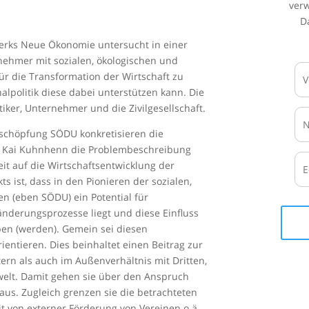
ver
D
erks Neue Ökonomie untersucht in einer
ehmer mit sozialen, ökologischen und
 für die Transformation der Wirtschaft zu
alpolitik diese dabei unterstützen kann. Die
ker, Unternehmer und die Zivilgesellschaft.
chöpfung SÖDU konkretisieren die
nd Kai Kuhnhenn die Problembeschreibung
it auf die Wirtschaftsentwicklung der
s ist, dass in den Pionieren der sozialen,
 (eben SÖDU) ein Potential für
eränderungsprozesse liegt und diese Einfluss
ben (werden). Gemein sei diesen
entieren. Dies beinhaltet einen Beitrag zur
tern als auch im Außenverhältnis mit Dritten,
elt. Damit gehen sie über den Anspruch
s. Zugleich grenzen sie die betrachteten
 von externer Förderung von Vereinen o.ä.