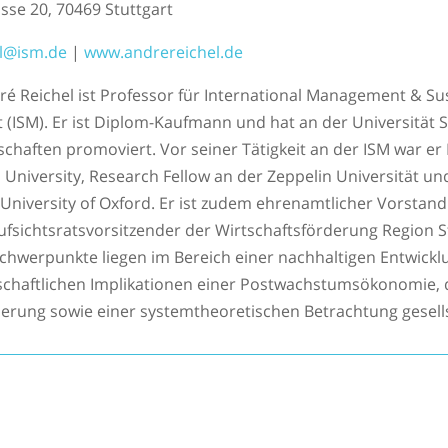
se 20, 70469 Stuttgart
el@ism.de
|
www.andrereichel.de
dré Reichel ist Professor für International Management & Sus
ISM). Er ist Diplom-Kaufmann und hat an der Universität St
schaften promoviert. Vor seiner Tätigkeit an der ISM war e
l University, Research Fellow an der Zeppelin Universität
r University of Oxford. Er ist zudem ehrenamtlicher Vorstand
ufsichtsratsvorsitzender der Wirtschaftsförderung Region 
hwerpunkte liegen im Bereich einer nachhaltigen Entwicklu
schaftlichen Implikationen einer Postwachstumsökonomie, 
sierung sowie einer systemtheoretischen Betrachtung gesel