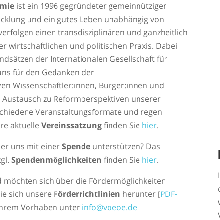
omie
ist ein 1996 gegründeter gemeinnütziger
twicklung und ein gutes Leben unabhängig von
erfolgen einen transdisziplinären und ganzheitlich
r wirtschaftlichen und politischen Praxis. Dabei
ndsätzen der Internationalen Gesellschaft für
uns für den Gedanken der
en Wissenschaftler:innen, Bürger:innen und
en Austausch zu Reformperspektiven unserer
rschiedene Veranstaltungsformate und regen
re aktuelle
Vereinssatzung
finden Sie
hier
.
er uns mit einer
Spende
unterstützen? Das
gl.
Spendenmöglichkeiten
finden Sie
hier
.
d möchten sich über die
Fördermöglichkeiten
ie sich unsere
Förderrichtlinien
herunter [
PDF-
t ihrem Vorhaben unter
info@voeoe.de
.