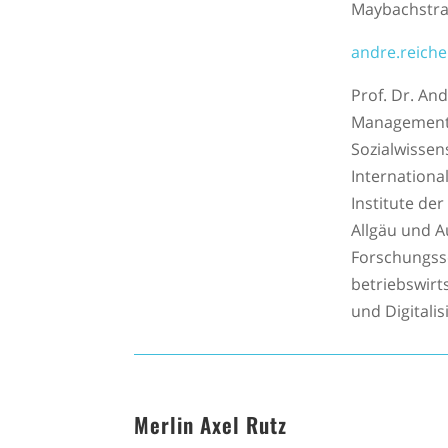
Maybachstras
andre.reich
Prof. Dr. An
Management (
Sozialwissen
Internationa
Institute de
Allgäu und A
Forschungssc
betriebswirt
und Digitali
Merlin Axel Rutz