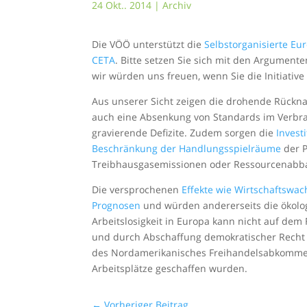
24 Okt.. 2014
|
Archiv
Die VÖÖ unterstützt die
Selbstorganisierte Eu
CETA
. Bitte setzen Sie sich mit den Argument
wir würden uns freuen, wenn Sie die Initiative
Aus unserer Sicht zeigen die drohende Rückn
auch eine Absenkung von Standards im Verbr
gravierende Defizite. Zudem sorgen die
Inves
Beschränkung der Handlungsspielräume
der P
Treibhausgasemissionen oder Ressourcenabb
Die versprochenen
Effekte wie Wirtschaftswa
Prognosen
und würden andererseits die ökolog
Arbeitslosigkeit in Europa kann nicht auf d
und durch Abschaffung demokratischer Recht
des Nordamerikanisches Freihandelsabkommen
Arbeitsplätze geschaffen wurden.
←
Vorheriger Beitrag