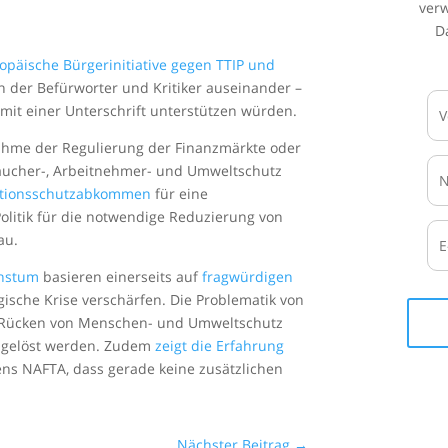
ver
D
ropäische Bürgerinitiative gegen TTIP und
en der Befürworter und Kritiker auseinander –
 mit einer Unterschrift unterstützen würden.
ahme der Regulierung der Finanzmärkte oder
aucher-, Arbeitnehmer- und Umweltschutz
titionsschutzabkommen
für eine
olitik für die notwendige Reduzierung von
au.
chstum
basieren einerseits auf
fragwürdigen
ische Krise verschärfen. Die Problematik von
em Rücken von Menschen- und Umweltschutz
 gelöst werden. Zudem
zeigt die Erfahrung
s NAFTA, dass gerade keine zusätzlichen
Nächster Beitrag
→