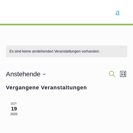
Es sind keine anstehenden Veranstaltungen vorhanden.
Anstehende
Suche
Ve
Veran
Liste
Datum
Vergangene Veranstaltungen
An
Such
wählen.
Na
SEP.
und
19
2025
Ansic