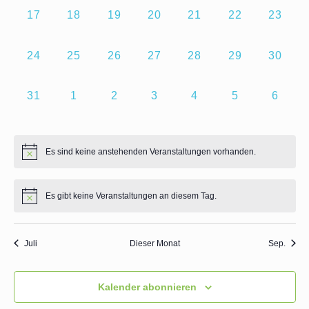
0
0
0
0
0
0
0
17
18
19
20
21
22
23
Veranstaltungen,
Veranstaltungen,
Veranstaltungen,
Veranstaltungen,
Veranstaltungen,
Veranstaltung
Veranst
0
0
0
0
0
0
0
24
25
26
27
28
29
30
Veranstaltungen,
Veranstaltungen,
Veranstaltungen,
Veranstaltungen,
Veranstaltungen,
Veranstaltung
Veranst
0
0
0
0
0
0
0
31
1
2
3
4
5
6
Veranstaltungen,
Veranstaltungen,
Veranstaltungen,
Veranstaltungen,
Veranstaltungen,
Veranstaltung
Verans
Es sind keine anstehenden Veranstaltungen vorhanden.
Es gibt keine Veranstaltungen an diesem Tag.
Juli
Dieser Monat
Sep.
Kalender abonnieren