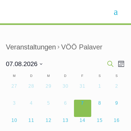
Veranstaltungen
VÖÖ Palaver
07.08.2026
Suche
Ve
Veran
Monat
Datum
M
D
M
D
F
S
S
An
Kalender
Such
wählen.
0
0
0
0
0
0
0
27
28
29
30
31
1
2
Na
Veranstaltungen,
Veranstaltungen,
Veranstaltungen,
Veranstaltungen,
Veranstaltungen,
Veranstaltung
Verans
von
und
0
0
0
0
0
0
0
3
4
5
6
7
8
9
Veranstaltungen
Ansic
Veranstaltungen,
Veranstaltungen,
Veranstaltungen,
Veranstaltungen,
Veranstaltungen,
Veranstaltung
Verans
0
0
0
0
0
0
0
10
11
12
13
14
15
16
Navig
Veranstaltungen,
Veranstaltungen,
Veranstaltungen,
Veranstaltungen,
Veranstaltungen,
Veranstaltung
Veranst