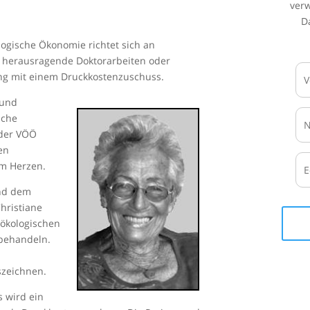
ver
D
logische Ökonomie richtet sich an
 herausragende Doktorarbeiten oder
ung mit einem Druckkostenzuschuss.
 und
sche
 der VÖÖ
en
m Herzen.
end dem
hristiane
lökologischen
 behandeln.
szeichnen.
s wird ein