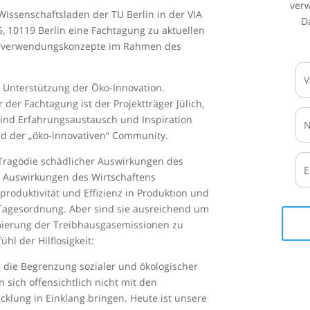
ver
Wissenschaftsladen der TU Berlin in der VIA
D
, 10119 Berlin eine Fachtagung zu aktuellen
terverwendungskonzepte im Rahmen des
 Unterstützung der Öko-Innovation.
der Fachtagung ist der Projektträger Jülich,
 sind Erfahrungsaustausch und Inspiration
nd der „öko-innovativen“ Community.
e Tragödie schädlicher Auswirkungen des
r Auswirkungen des Wirtschaftens
produktivität und Effizienz in Produktion und
a­gesordnung. Aber sind sie ausreichend um
imierung der Treibhausgasemissionen zu
hl der Hilflosigkeit:
die Begrenzung sozialer und ökologischer
 sich offensichtlich nicht mit den
klung in Einklang bringen. Heute ist unsere