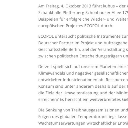
Am Freitag, 4. Oktober 2013 führt kubus – der 
Schankhalle Pfefferberg Schönhauser Allee 175
Beispielen für erfolgreiche Wieder- und Wei
europäischen Projektes ECOPOL durch.
ECOPOL untersucht politische Instrumente zur
Deutscher Partner im Projekt und Auftraggeber 
Geschäftsstelle Berlin. Ziel der Veranstaltung
zwischen politischen Entscheidungsträgern u
Derzeit spielt sich auf unserem Planeten ein
Klimawandels und negativer gesellschaftliche
entwickelter Industrienationen ab. Ressourcen
Konsum sind unter anderem deshalb auf der T
die Ziele der Umweltentlas­tung und der Min
erreichen? Es herrscht ein weitverbreitetes Gefü
Die Senkung von Treibhausgasemissionen und 
Folgen des globalen Temperaturanstiegs lassen
Wachstumserwartungen wirtschaftlicher Entwic