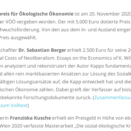
reis für Ökologische Ökonomie
ist am 20. November 202
er VÖÖ vergeben worden. Der mit 5.000 Euro dotierte Preis
chwuchsförderung. Von den aus dem In- und Ausland einger
Preis ausgewählt.
chaftler
Dr. Sebastian Berger
erhielt 2.500 Euro für seine 
l Costs of Neoliberalism. Essays on the Economics of K. Wil
 analysiert und rekonstruiert der Autor Kapps fundamental
 allen rein marktbasierten Ansätzen zur Lösung des Sozial
lfältigen Lösungsansätze auf, die Kapp entwickelt hat und di
schen Ökonomie zählen. Dabei greift der Verfasser auf bisl
nbekannte Forschungsdokumente zurück. (
Zusammenfassu
 zum Volltext
)
lerin
Franziska Kusche
erhielt ein Preisgeld in Höhe von eb
 Wien 2020 verfasste Masterarbeit „Die sozial-ökologische K