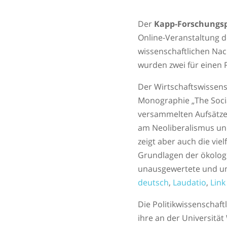
Der
Kapp-Forschungsp
Online-Veranstaltung d
wissenschaftlichen Na
wurden zwei für einen 
Der Wirtschaftswissens
Monographie „The Socia
versammelten Aufsätzen
am Neoliberalismus und
zeigt aber auch die vie
Grundlagen der ökologi
unausgewertete und u
deutsch
,
Laudatio
,
Link
Die Politikwissenschaft
ihre an der Universität