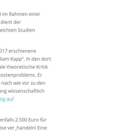
0 im Rahmen einer
 dient der
eichten Studien
2017 erschienene
liam Kapp“. In den dort
e theoretische Kritik
kostenproblems. Er
e nach wie vor zu den
ang wissenschaftlich
ng auf
enfalls 2.500 Euro für
rise ver_handeln! Eine