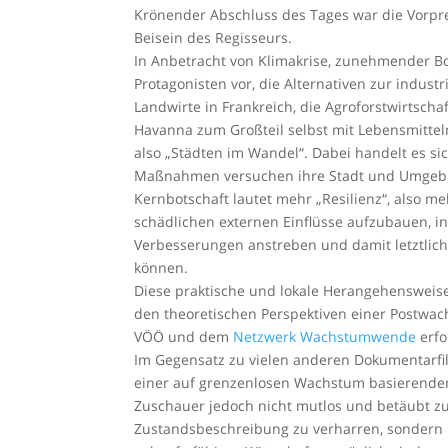
Krönender Abschluss des Tages war die Vorpr
Beisein des Regisseurs.
In Anbetracht von Klimakrise, zunehmender Bod
Protagonisten vor, die Alternativen zur industr
Landwirte in Frankreich, die Agroforstwirtscha
Havanna zum Großteil selbst mit Lebensmittel
also „Städten im Wandel“. Dabei handelt es sic
Maßnahmen versuchen ihre Stadt und Umgebung
Kernbotschaft lautet mehr „Resilienz“, also 
schädlichen externen Einflüsse aufzubauen, in
Verbesserungen anstreben und damit letztlic
können.
Diese praktische und lokale Herangehensweise
den theoretischen Perspektiven einer Postwa
VÖÖ und dem
Netzwerk Wachstumwende
erfo
Im Gegensatz zu vielen anderen Dokumentarfi
einer auf grenzenlosen Wachstum basierenden W
Zuschauer jedoch nicht mutlos und betäubt zur
Zustandsbeschreibung zu verharren, sondern ü