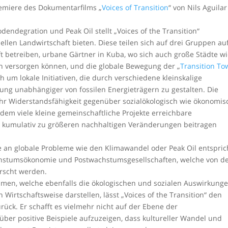
emiere des Dokumentarfilms „
Voices of Transition
“ von Nils Aguilar
endegration und Peak Oil stellt „Voices of the Transition“
iellen Landwirtschaft bieten. Diese teilen sich auf drei Gruppen auf
ft betreiben, urbane Gärtner in Kuba, wo sich auch große Städte w
n versorgen können, und die globale Bewegung der „
Transition To
h um lokale Initiativen, die durch verschiedene kleinskalige
 unabhängiger von fossilen Energieträgern zu gestalten. Die
mehr Widerstandsfähigkeit gegenüber sozialökologisch wie ökonomis
dem viele kleine gemeinschaftliche Projekte erreichbare
h kumulativ zu größeren nachhaltigen Veränderungen beitragen
 an globale Probleme wie den Klimawandel oder Peak Oil entspric
chstumsökonomie und Postwachstumsgesellschaften, welche von d
rscht werden.
lmen, welche ebenfalls die ökologischen und sozialen Auswirkung
irtschaftsweise darstellen, lässt „Voices of the Transition“ den
ück. Er schafft es vielmehr nicht auf der Ebene der
ber positive Beispiele aufzuzeigen, dass kultureller Wandel und