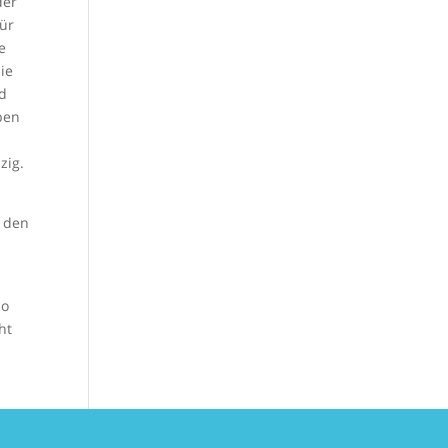
der
für
e
ie
ld
ben
zig.
r den
so
ht