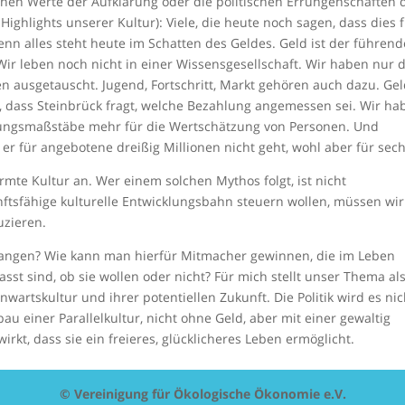
chen Werte der Aufklärung oder die politischen Errungenschaften 
Highlights unserer Kultur): Viele, die heute noch sagen, dass dies 
enn alles steht heute im Schatten des Geldes. Geld ist der führend
r leben noch nicht in einer Wissensgesellschaft. Wir haben nur d
 ausgetauscht. Jugend, Fortschritt, Markt gehören auch dazu. Ge
t, dass Steinbrück fragt, welche Bezahlung angemessen sei. Wir ha
ungsmaßstäbe mehr für die Wertschätzung von Personen. Und
er für angebotene dreißig Millionen nicht geht, wohl aber für sech
armte Kultur an. Wer einem solchen Mythos folgt, ist nicht
nftsfähige kulturelle Entwicklungsbahn steuern wollen, müssen wi
uzieren.
angen? Wie kann man hierfür Mitmacher gewinnen, die im Leben
st sind, ob sie wollen oder nicht? Für mich stellt unser Thema al
wartskultur und ihrer potentiellen Zukunft. Die Politik wird es nic
au einer Parallelkultur, nicht ohne Geld, aber mit einer gewaltig
rkt, dass sie ein freieres, glücklicheres Leben ermöglicht.
© Vereinigung für Ökologische Ökonomie e.V.