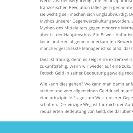
Werte z.B. der Bergpredigt, die emanzipatoris
französischen Revolution (alles gern genannte 
sie wichtig sei, machen sich unglaubwürdig. D
Mythos unserer Gegenwartskultur geworden. Wi
Mythen des Mittelalters gegen moderne Mythen
aber ist der Hauptmythos. Ein Beweis dafür is
keine anderen allgemein anerkannten Bewert
mancher geschasste Manager ist so blöd, dass 
Dies ist traurig, denn es zeigt eine extrem ver
zukunftsfähig. Wenn wir wieder auf eine zuku
Fetisch Geld in seiner Bedeutung gewaltig red
Wie kann dies gehen? Wo kann man damit anf
stehen und vom allgemeinen Gelddusel miterfas
eine prinzipielle Frage zum Wert unserer Gegen
schaffen. Der einzige Weg ist für mich der Aufb
reduzierten Bedeutung von Geld, die darüber wi