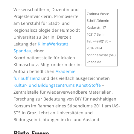
Wissenschaftlerin, Dozentin und
Corinna Vosse
Projektentwicklerin. Promovierte
Schriftführerin
am Lehrstuhl für Stadt- und
Kaskelstr. 17
Regionalsoziologie der Humboldt
10317 Berlin
Universität zu Berlin. Derzeit
Tel: +49 (0)176 –
Leitung der
KlimaWerkstatt
2036 2434
Spandau
, einer
corinna.vosse (bei)
Koordinationsstelle für lokalen
voeoe.de
Klimaschutz. Mitgründerin der im
Aufbau befindlichen
Akademie
für Suffizienz
und des vielfach ausgezeichneten
Kultur- und Bildungszentrums Kunst-Stoffe
–
Zentralstelle für wiederverwendbare Materialien.
Forschung zur Bedeutung von DIY für nachhaltigen
Konsum im Rahmen eines Stipendiums 2011 am IAS-
STS in Graz. Lehrt an Universitäten und
Bildungseinrichtungen im In- und Ausland.
Birte Ewers