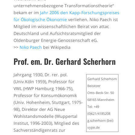
unternehmensbezogene Transformationstheorie“
bekam er im
Jahr 2006 den Kapp-Forschungspreises
für Ökologische Ökonomie
verliehen. Niko Paech ist
Mitglied im wissenschaftlichen Beirat von attac
Deutschland und Aufsichtsratsmitglied der
Oldenburger Energie-Genossenschaft eG.
>>
Niko Paech
bei Wikipedia
Prof. em. Dr. Gerhard Scherhorn
Jahrgang 1930, Dr. rer. pol.
Gerhard Scherhorn
(Univ.Köln 1959), Professor für
Beisitzer
VWL (HWP Hamburg 1966-75),
Otto-Beck-Str. 50
Professor für Konsumökonomik
68165 Mannheim
(Univ. Hohenheim, Stuttgart, 1975-
Tel: +49
98), Direktor der AG Neue
(0)621/4185208
Wohlstandsmodelle (Wuppertal
g.scherhorn (bei)
Institut, 1996-2003), Mitglied des
vype.de
Sachverständigenrats zur