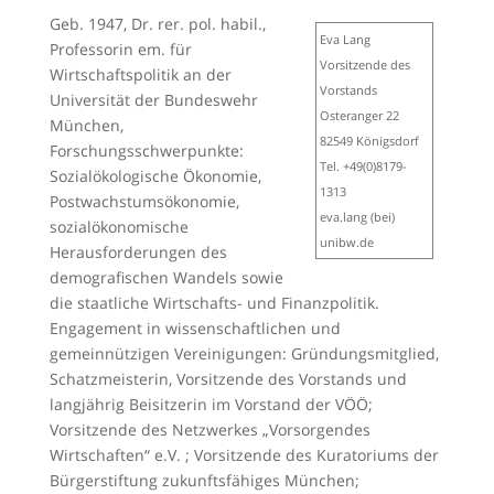
Geb. 1947, Dr. rer. pol. habil.,
Eva Lang
Professorin em. für
Vorsitzende des
Wirtschaftspolitik an der
Vorstands
Universität der Bundeswehr
Osteranger 22
München,
82549 Königsdorf
Forschungsschwerpunkte:
Tel. +49(0)8179-
Sozialökologische Ökonomie,
1313
Postwachstumsökonomie,
eva.lang (bei)
sozialökonomische
unibw.de
Herausforderungen des
demografischen Wandels sowie
die staatliche Wirtschafts- und Finanzpolitik.
Engagement in wissenschaftlichen und
gemeinnützigen Vereinigungen: Gründungsmitglied,
Schatzmeisterin, Vorsitzende des Vorstands und
langjährig Beisitzerin im Vorstand der VÖÖ;
Vorsitzende des Netzwerkes „Vorsorgendes
Wirtschaften“ e.V. ; Vorsitzende des Kuratoriums der
Bürgerstiftung zukunftsfähiges München;