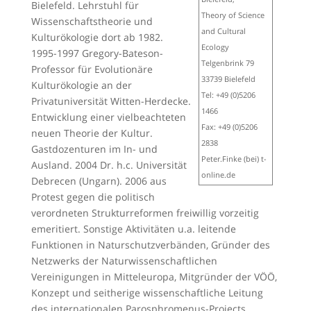
Bielefeld. Lehrstuhl für
Theory of Science
Wissenschaftstheorie und
and Cultural
Kulturökologie dort ab 1982.
Ecology
1995-1997 Gregory-Bateson-
Telgenbrink 79
Professor für Evolutionäre
33739 Bielefeld
Kulturökologie an der
Tel: +49 (0)5206
Privatuniversität Witten-Herdecke.
1466
Entwicklung einer vielbeachteten
Fax: +49 (0)5206
neuen Theorie der Kultur.
2838
Gastdozenturen im In- und
Peter.Finke (bei) t-
Ausland. 2004 Dr. h.c. Universität
online.de
Debrecen (Ungarn). 2006 aus
Protest gegen die politisch
verordneten Strukturreformen freiwillig vorzeitig
emeritiert. Sonstige Aktivitäten u.a. leitende
Funktionen in Naturschutzverbänden, Gründer des
Netzwerks der Naturwissenschaftlichen
Vereinigungen in Mitteleuropa, Mitgründer der VÖÖ,
Konzept und seitherige wissenschaftliche Leitung
des internationalen Parosphromenus-Projects.