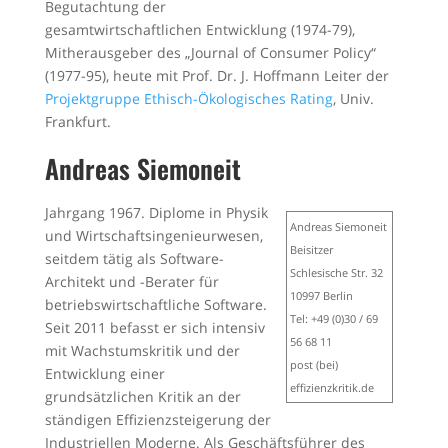
Begutachtung der
gesamtwirtschaftlichen Entwicklung (1974-79),
Mitherausgeber des „Journal of Consumer Policy“
(1977-95), heute mit Prof. Dr. J. Hoffmann Leiter der
Projektgruppe Ethisch-Ökologisches Rating
, Univ.
Frankfurt.
Andreas Siemoneit
Jahrgang 1967. Diplome in Physik
Andreas Siemoneit
und Wirtschaftsingenieurwesen,
Beisitzer
seitdem tätig als Software-
Schlesische Str. 32
Architekt und -Berater für
10997 Berlin
betriebswirtschaftliche Software.
Tel: +49 (0)30 / 69
Seit 2011 befasst er sich intensiv
56 68 11
mit Wachstumskritik und der
post (bei)
Entwicklung einer
effizienzkritik.de
grundsätzlichen Kritik an der
ständigen Effizienzsteigerung der
Industriellen Moderne. Als Geschäftsführer des