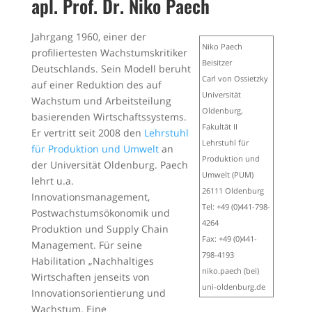
apl. Prof. Dr. Niko Paech
Jahrgang 1960, einer der
Niko Paech
profiliertesten Wachstumskritiker
Beisitzer
Deutschlands. Sein Modell beruht
Carl von Ossietzky
auf einer Reduktion des auf
Universität
Wachstum und Arbeitsteilung
Oldenburg,
basierenden Wirtschaftssystems.
Fakultät II
Er vertritt seit 2008 den
Lehrstuhl
Lehrstuhl für
für Produktion und Umwelt
an
Produktion und
der Universität Oldenburg. Paech
Umwelt (PUM)
lehrt u.a.
26111 Oldenburg
Innovationsmanagement,
Tel: +49 (0)441-798-
Postwachstumsökonomik und
4264
Produktion und Supply Chain
Fax: +49 (0)441-
Management. Für seine
798-4193
Habilitation „Nachhaltiges
niko.paech (bei)
Wirtschaften jenseits von
uni-oldenburg.de
Innovationsorientierung und
Wachstum. Eine