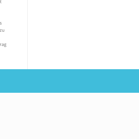
t
e
s
 zu
trag