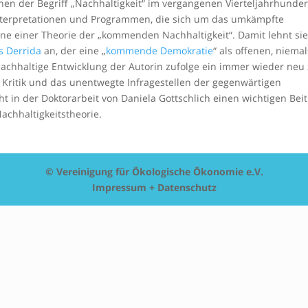
en der Begriff „Nachhaltigkeit“ im vergangenen Vierteljahrhunder
 Interpretationen und Programmen, die sich um das umkämpfte
ine einer Theorie der „kommenden Nachhaltigkeit“. Damit lehnt si
s Derrida
an, der eine „
kommende Demokratie
“ als offenen, niemal
Nachhaltige Entwicklung der Autorin zufolge ein immer wieder neu
Kritik und das unentwegte Infragestellen der gegenwärtigen
ht in der Doktorarbeit von Daniela Gottschlich einen wichtigen Bei
achhaltigkeitstheorie.
© Vereinigung für Ökologische Ökonomie e.V.
Impressum + Datenschutz