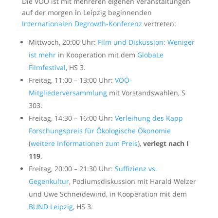
Die VÖÖ ist mit mehreren eigenen Veranstaltungen
auf der morgen in Leipzig beginnenden
Internationalen Degrowth-Konferenz
vertreten:
Mittwoch, 20:00 Uhr:
Film und Diskussion: Weniger
ist mehr
in Kooperation mit dem
GlobaLe
Filmfestival
, HS 3.
Freitag, 11:00 – 13:00 Uhr:
VÖÖ-
Mitgliederversammlung
mit Vorstandswahlen, S
303.
Freitag, 14:30 – 16:00 Uhr:
Verleihung des Kapp
Forschungspreis für Ökologische Ökonomie
(
weitere Informationen zum Preis
),
verlegt nach I
119
.
Freitag, 20:00 – 21:30 Uhr:
Suffizienz vs.
Gegenkultur
, Podiumsdiskussion mit Harald Welzer
und Uwe Schneidewind, in Kooperation mit dem
BUND Leipzig
, HS 3.