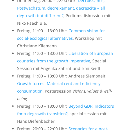
Donnerstag, 20:00 – 22:00 Uhr:
Décroissance,
Postwachstum, decreixement, decrescita – all
degrowth but different?
, Podiumsdiskussion mit
Niko Paech u.a.
Freitag, 11:00 – 13:00 Uhr:
Common vision for
social-ecological alternatives
, Workshop mit
Christiane Kliemann
Freitag, 11:00 – 13:00 Uhr:
Liberation of European
countries from the growth imperative
, Special
Session mit Angelika Zahrnt und Irmi Seidl
Freitag, 11:00 – 13:00 Uhr: Andreas Siemoneit:
Growth forces: Material rent and efficiency
consumption
, Postersession
Visions, values & well-
being
Freitag, 11:00 – 13:00 Uhr:
Beyond GDP: Indicators
for a degrowth transition?
, special session mit
Hans Diefenbacher
Freitag, 20:00 – 22:00 Uhr:
Scenarios for a post-