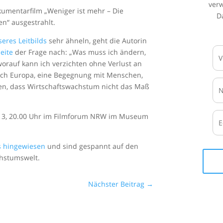
ver
kumentarfilm „Weniger ist mehr – Die
D
n“ ausgestrahlt.
eres Leitbilds
sehr ähneln, geht die Autorin
eite
der Frage nach: „Was muss ich ändern,
worauf kann ich verzichten ohne Verlust an
durch Europa, eine Begegnung mit Menschen,
ben, dass Wirtschaftswachstum nicht das Maß
013, 20.00 Uhr im Filmforum NRW im Museum
s hingewiesen
und sind gespannt auf den
chstumswelt.
Nächster Beitrag
→